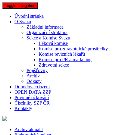
Toggle navigation
Úvodní stránka
O Svazu
Základní informace
Organizační struktura
Sekce a Komise Svazu
Léková komise
Komise pro zdravotnické prostředky
Komise revizních lékařů
Komise pro PR a marketing
Zdravotní sekce
Pojišťovny
Archiv
Odkazy
Dohodovací řízení
OPEN DATA ZZP
Povinné očkování
Číselníky SZP ČR
Kontakty
Archiv aktualit
Elektronické aukce