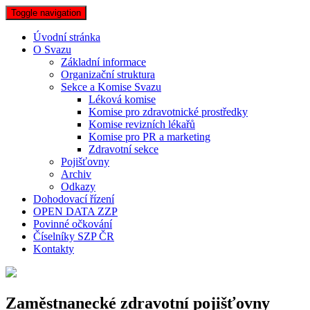
Toggle navigation
Úvodní stránka
O Svazu
Základní informace
Organizační struktura
Sekce a Komise Svazu
Léková komise
Komise pro zdravotnické prostředky
Komise revizních lékařů
Komise pro PR a marketing
Zdravotní sekce
Pojišťovny
Archiv
Odkazy
Dohodovací řízení
OPEN DATA ZZP
Povinné očkování
Číselníky SZP ČR
Kontakty
Zaměstnanecké zdravotní pojišťovny