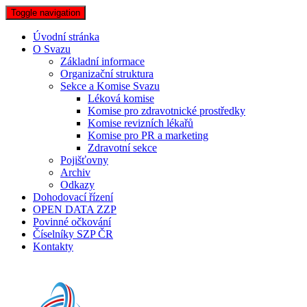
Toggle navigation
Úvodní stránka
O Svazu
Základní informace
Organizační struktura
Sekce a Komise Svazu
Léková komise
Komise pro zdravotnické prostředky
Komise revizních lékařů
Komise pro PR a marketing
Zdravotní sekce
Pojišťovny
Archiv
Odkazy
Dohodovací řízení
OPEN DATA ZZP
Povinné očkování
Číselníky SZP ČR
Kontakty