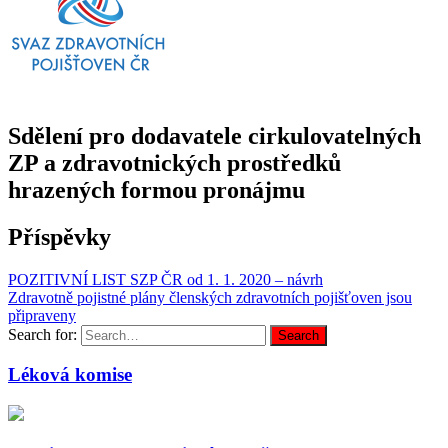
Sdělení pro dodavatele cirkulovatelných
ZP a zdravotnických prostředků
hrazených formou pronájmu
Příspěvky
POZITIVNÍ LIST SZP ČR od 1. 1. 2020 – návrh
Zdravotně pojistné plány členských zdravotních pojišťoven jsou
připraveny
Search for:
Search
Léková komise