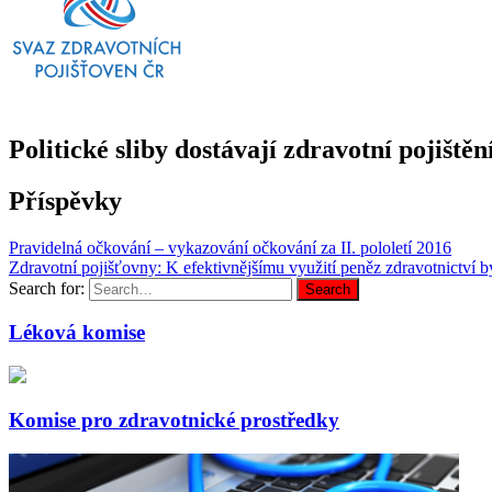
Politické sliby dostávají zdravotní pojiště
Příspěvky
Pravidelná očkování – vykazování očkování za II. pololetí 2016
Zdravotní pojišťovny: K efektivnějšímu využití peněz zdravotnictví 
Search for:
Search
Léková komise
Komise pro zdravotnické prostředky