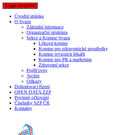
Toggle navigation
Úvodní stránka
O Svazu
Základní informace
Organizační struktura
Sekce a Komise Svazu
Léková komise
Komise pro zdravotnické prostředky
Komise revizních lékařů
Komise pro PR a marketing
Zdravotní sekce
Pojišťovny
Archiv
Odkazy
Dohodovací řízení
OPEN DATA ZZP
Povinné očkování
Číselníky SZP ČR
Kontakty