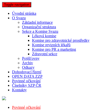
Toggle navigation
Úvodní stránka
O Svazu
Základní informace
Organizační struktura
Sekce a Komise Svazu
Léková komise
Komise pro zdravotnické prostředky
Komise revizních lékařů
Komise pro PR a marketing
Zdravotní sekce
Pojišťovny
Archiv
Odkazy
Dohodovací řízení
OPEN DATA ZZP
Povinné očkování
Číselníky SZP ČR
Kontakty
Povinné očkování