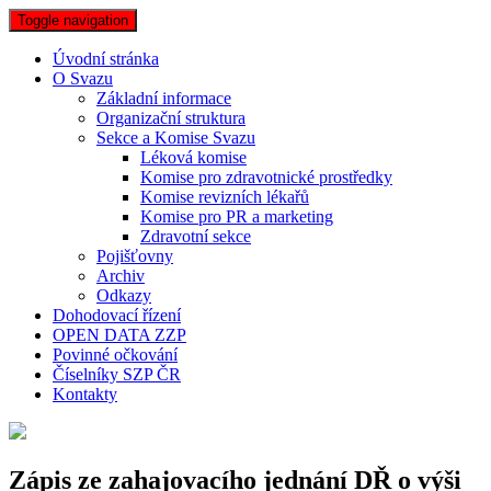
Toggle navigation
Úvodní stránka
O Svazu
Základní informace
Organizační struktura
Sekce a Komise Svazu
Léková komise
Komise pro zdravotnické prostředky
Komise revizních lékařů
Komise pro PR a marketing
Zdravotní sekce
Pojišťovny
Archiv
Odkazy
Dohodovací řízení
OPEN DATA ZZP
Povinné očkování
Číselníky SZP ČR
Kontakty
Zápis ze zahajovacího jednání DŘ o výši