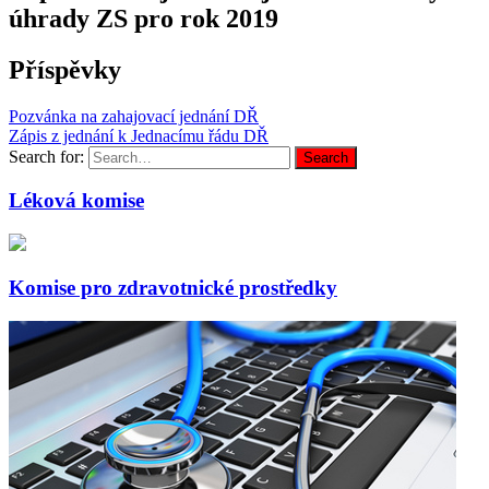
úhrady ZS pro rok 2019
Příspěvky
Pozvánka na zahajovací jednání DŘ
Zápis z jednání k Jednacímu řádu DŘ
Search for:
Search
Léková komise
Komise pro zdravotnické prostředky