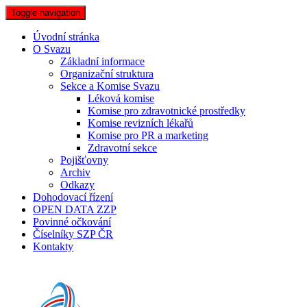
Toggle navigation
Úvodní stránka
O Svazu
Základní informace
Organizační struktura
Sekce a Komise Svazu
Léková komise
Komise pro zdravotnické prostředky
Komise revizních lékařů
Komise pro PR a marketing
Zdravotní sekce
Pojišťovny
Archiv
Odkazy
Dohodovací řízení
OPEN DATA ZZP
Povinné očkování
Číselníky SZP ČR
Kontakty