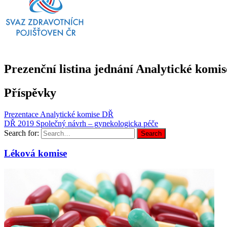
Prezenční listina jednání Analytické komi
Příspěvky
Prezentace Analytické komise DŘ
DŘ 2019 Společný návrh – gynekologicka péče
Search for:
Search
Léková komise